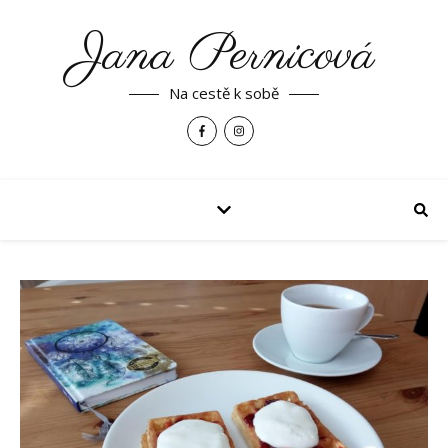
Jana Pernicová
Na cestě k sobě