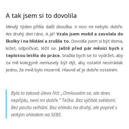
A tak jsem si to dovolila
Minulý týden přišla další zkouška. V noci mi nebylo dobře.
Ani druhý den ráno. A já?
Vzala jsem mobil a zavolala do
školky i na hlídání a zrušila to.
Dovolila jsem si být doma,
ležet, odpočívat, léčit se.
Ještě před pár měsíci bych s
teplotou letěla do práce.
Snažila bych se to vydržet, aby
za mě kolegyně nemusely být dýl, aby ostatní nestrádali.
Jedno, že mně bylo mizerně. Hlavně ať je dobře ostatním.
Byla to taková úleva říct:
„Omlouvám se, ale dnes
nepřijdu, není mi dobře.”
Tečka. Bez výčitek svědomí.
Bez pocitu selhání. Bez ohledu na druhý, ale poprvé s
velkým ohledem na SEBE.