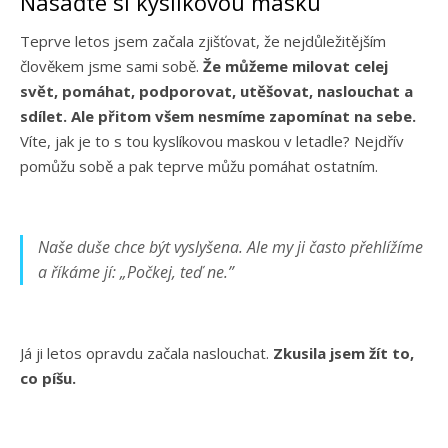
Nasaďte si kyslíkovou masku
Teprve letos jsem začala zjišťovat, že nejdůležitějším
člověkem jsme sami sobě.
Že můžeme milovat celej
svět, pomáhat, podporovat, utěšovat, naslouchat a
sdílet. Ale přitom všem nesmíme zapomínat na sebe.
Víte, jak je to s tou kyslíkovou maskou v letadle? Nejdřív
pomůžu sobě a pak teprve můžu pomáhat ostatním.
Naše duše chce být vyslyšena. Ale my ji často přehlížíme
a říkáme jí:
„Počkej, teď ne.”
Já ji letos opravdu začala naslouchat.
Zkusila jsem žít to,
co píšu.