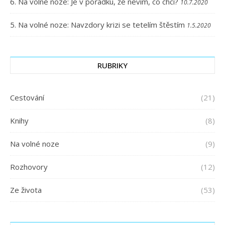
6. Na volné noze: Je v pořádku, že nevím, co chci?
10.7.2020
5. Na volné noze: Navzdory krizi se tetelím štěstím
1.5.2020
RUBRIKY
Cestování
(21)
Knihy
(8)
Na volné noze
(9)
Rozhovory
(12)
Ze života
(53)