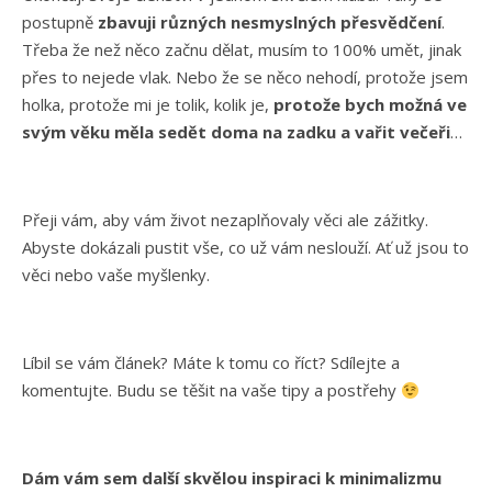
postupně
zbavuji různých nesmyslných přesvědčení
.
Třeba že než něco začnu dělat, musím to 100% umět, jinak
přes to nejede vlak. Nebo že se něco nehodí, protože jsem
holka, protože mi je tolik, kolik je,
protože bych možná ve
svým věku měla sedět doma na zadku a vařit večeři
…
Přeji vám, aby vám život nezaplňovaly věci ale zážitky.
Abyste dokázali pustit vše, co už vám neslouží. Ať už jsou to
věci nebo vaše myšlenky.
Líbil se vám článek? Máte k tomu co říct? Sdílejte a
komentujte. Budu se těšit na vaše tipy a postřehy
Dám vám sem další skvělou inspiraci k minimalizmu